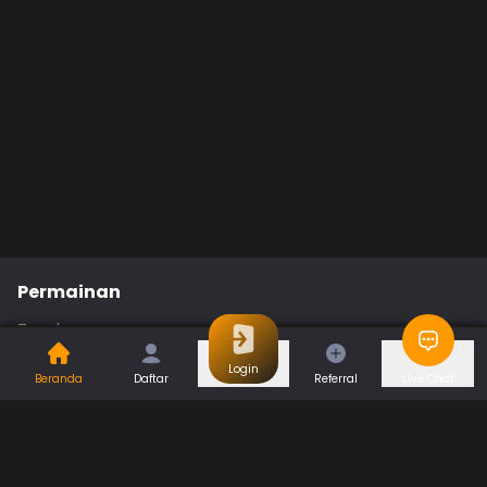
Permainan
Togel
Slot
Casino
Games
Login
Beranda
Daftar
Referral
Live Chat
Sports
Promo
Bantuan & Panduan