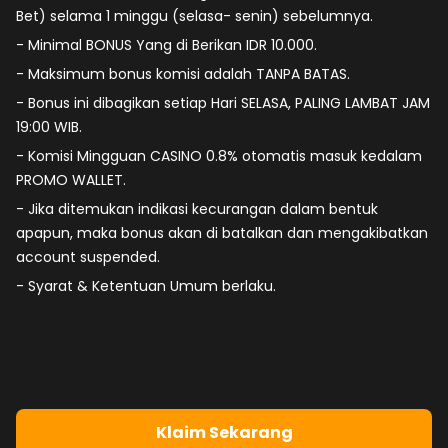
Bet) selama 1 minggu (selasa- senin) sebelumnya.
- Minimal BONUS Yang di Berikan IDR 10.000.
- Maksimum bonus komisi adalah TANPA BATAS.
- Bonus ini dibagikan setiap Hari SELASA, PALING LAMBAT JAM
19:00 WIB.
- Komisi Mingguan CASINO 0.8% otomatis masuk kedalam
PROMO WALLET.
- Jika ditemukan indikasi kecurangan dalam bentuk
apapun, maka bonus akan di batalkan dan mengakibatkan
account suspended.
- Syarat & Ketentuan Umum berlaku.
Klaim Sekarang