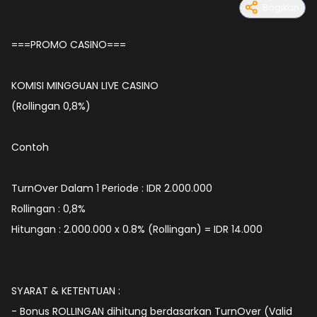
Bagikan
===PROMO CASINO===
KOMISI MINGGUAN LIVE CASINO
(Rollingan 0,8%)
Contoh
TurnOver Dalam 1 Periode : IDR 2.000.000
Rollingan : 0,8%
Hitungan : 2.000.000 x 0.8% (Rollingan) = IDR 14.000
SYARAT & KETENTUAN :
- Bonus ROLLINGAN dihitung berdasarkan TurnOver (Valid