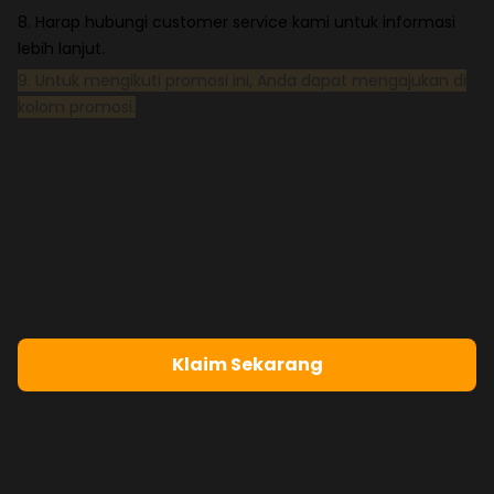
8. Harap hubungi customer service kami untuk informasi
lebih lanjut.
9. Untuk mengikuti promosi ini, Anda dapat mengajukan di
kolom promosi.
Klaim Sekarang