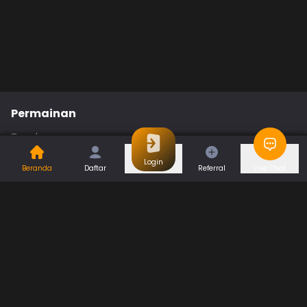
Permainan
Togel
Slot
Casino
Games
Login
Beranda
Daftar
Referral
Live Chat
Sports
Promo
Bantuan & Panduan
Tentang Kami
Syarat dan Ketentuan
Kebijakan Privasi
Pusat Bantuan
Hubungi Kami
F.A.Q