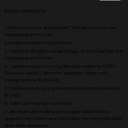
BONUS CASHBACK 5%
1. Promo cashback dihitung dari 7 hari sebelum member
mengajukan promosi ini.
2. Berlaku untuk semua Sportbook
3. Cashback dibagikan setiap minggu dr mulai bermain dan
mengajukan promosi ini.
4. Cashback minimum yang diberikan adalah Rp 5.000,-
(lima ribu rupiah) / Minimum kekalahan dalam satu
minggu sebesar Rp 100.000,-
5. Cashback 5% langsung ditambahkan kedalam balance
ID anda.
6. Tidak ada maximum cash back.
7. Jika ditemukan indikasi kecurangan dalam bentuk
apapun, maka bonus akan di batalkan dan mengakibatkan
akun Anda disuspend.